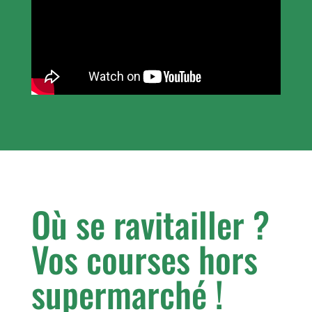
Où se ravitailler ?
Vos courses hors
supermarché !