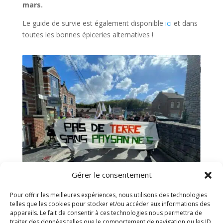
mars.
Le guide de survie est également disponible
ici
et dans
toutes les bonnes épiceries alternatives !
Gérer le consentement
Pour offrir les meilleures expériences, nous utilisons des technologies
telles que les cookies pour stocker et/ou accéder aux informations des
17 et 18 avril - Actions du Résap pour la
appareils. Le fait de consentir à ces technologies nous permettra de
journée des luttes paysannes
traiter des données telles que le comportement de navigation ou les ID