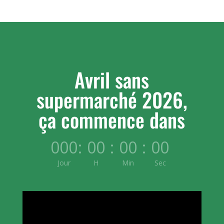
Avril sans
supermarché 2026,
ça commence dans
000
:
00
:
00
:
00
Jour
H
Min
Sec