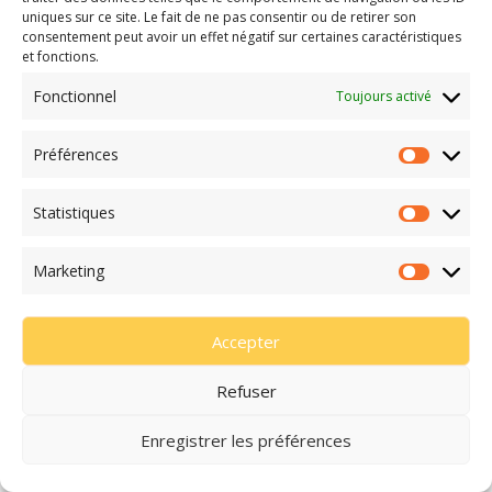
uniques sur ce site. Le fait de ne pas consentir ou de retirer son
Comme chaque année, autour du 17 avril, journée des
consentement peut avoir un effet négatif sur certaines caractéristiques
luttes paysannes, le Résap (Réseau de soutien à
et fonctions.
l’agriculture paysanne) dénonce les acteurs et facteurs
sociétaux qui écrasent un peu plus chaque jour les
Fonctionnel
Toujours activé
paysan.ne.s.
Préférences
Rejoignez la mobilisation :
luttespaysannes.be
Statistiques
Marketing
Accepter
Refuser
Enregistrer les préférences